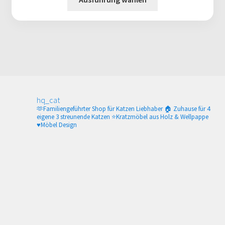
werden
Produkt
weist
mehrere
Varianten
auf.
Die
Optionen
können
hq_cat
auf
🫶Familiengeführter Shop für Katzen Liebhaber
🏠 Zuhause für 4
eigene 3 streunende Katzen
⭐️Kratzmöbel aus Holz & Wellpappe
der
♥️Möbel Design
Produktseite
gewählt
werden