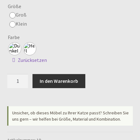
Größe
Groß
Klein
Farbe
Zurücksetzen
Cube
In den Warenkorb
Premium
mit
zwei
Wänden
Unsicher, ob dieses Möbel zu Ihrer Katze passt? Schreiben Sie
Menge
uns gern – wir helfen bei Größe, Material und Kombination.