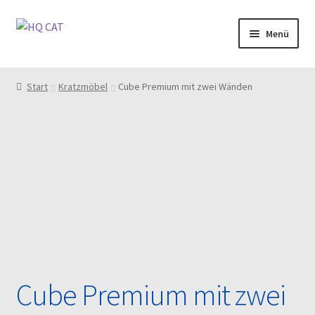
Zur
Zum
Menü
Navigation
Inhalt
springen
springen
Home
Start
Kratzmöbel
Cube Premium mit zwei Wänden
Über uns
Kontakt
FAQ
Unsere Materialien
Kasse
Cube Premium mit zwei