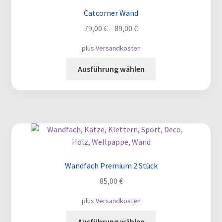
Catcorner Wand
79,00
€
–
89,00
€
plus
Versandkosten
Dieses
Ausführung wählen
Produkt
weist
mehrere
Varianten
auf.
Die
Optionen
können
Wandfach Premium 2 Stück
auf
85,00
€
der
Produktseite
plus
Versandkosten
gewählt
Dieses
Ausführung wählen