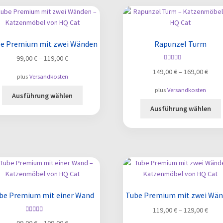
Die
Optionen
können
auf
e Premium mit zwei Wänden
Rapunzel Turm
der
99,00
€
–
119,00
€
Produktseite
Bewertet mit
gewählt
149,00
€
–
169,00
€
5.00
von 5
plus
Versandkosten
werden
plus
Versandkosten
Dieses
Ausführung wählen
Produkt
Ausführung wählen
weist
mehrere
Varianten
auf.
Die
a
Optionen
können
auf
be Premium mit einer Wand
Tube Premium mit zwei Wä
der
119,00
€
–
129,00
€
Produktseite
Bewertet mit
gewählt