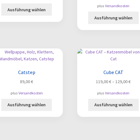
plus
Versandkosten
Dieses
Ausführung wählen
Produkt
Ausführung wählen
weist
mehrere
Varianten
auf.
Die
a
Optionen
können
auf
Catstep
Cube CAT
der
89,00
€
119,00
€
–
129,00
€
Produktseite
gewählt
plus
Versandkosten
plus
Versandkosten
werden
Dieses
Ausführung wählen
Ausführung wählen
Produkt
weist
mehrere
Varianten
auf.
a