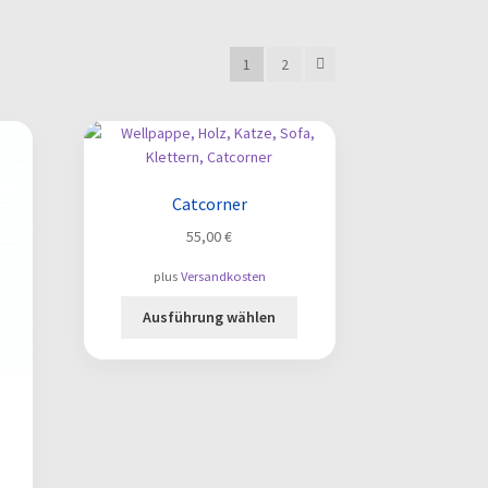
1
2
Catcorner
55,00
€
plus
Versandkosten
Dieses
Ausführung wählen
Produkt
weist
mehrere
Varianten
auf.
Die
Optionen