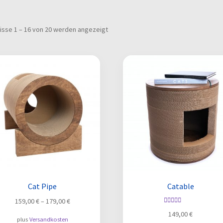
isse 1 – 16 von 20 werden angezeigt
Cat Pipe
Catable
159,00
€
–
179,00
€
Bewertet mit
149,00
€
5.00
von 5
plus
Versandkosten