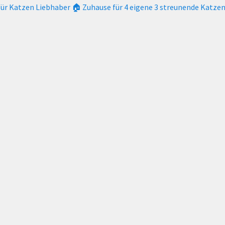
für Katzen Liebhaber
🏠 Zuhause für 4 eigene 3 streunende Katze