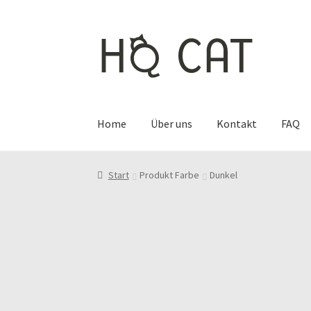
Zur
Zum
Navigation
Inhalt
springen
springen
Home
Über uns
Kontakt
FAQ
Start
Produkt Farbe
Dunkel