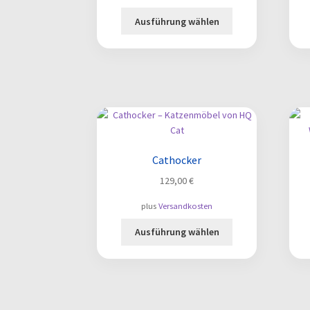
Dieses
Ausführung wählen
Produkt
weist
mehrere
Varianten
auf.
Die
Optionen
können
auf
Cathocker
der
129,00
€
Produktseite
gewählt
plus
Versandkosten
werden
Dieses
Ausführung wählen
Produkt
weist
mehrere
Varianten
auf.