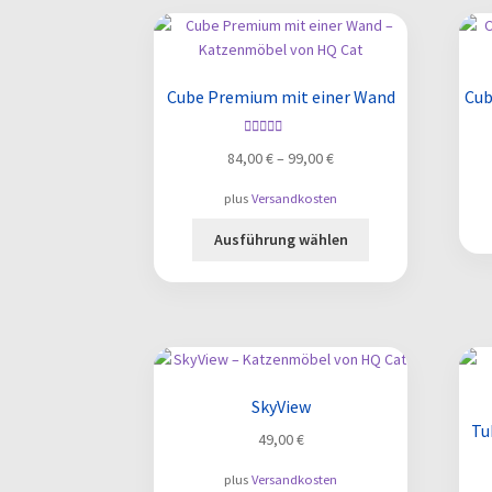
Die
Optionen
können
auf
Cube Premium mit einer Wand
Cub
der
Produktseite
Bewertet mit
gewählt
84,00
€
–
99,00
€
5.00
von 5
werden
plus
Versandkosten
Dieses
Ausführung wählen
Produkt
weist
mehrere
Varianten
auf.
Die
Optionen
SkyView
können
Tu
49,00
€
auf
der
plus
Versandkosten