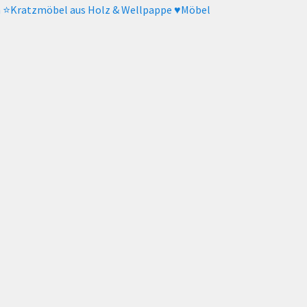
n
⭐️Kratzmöbel aus Holz & Wellpappe
♥️Möbel