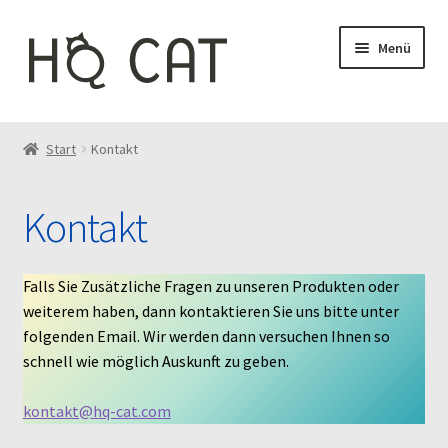
Zur
Zum
Menü
Navigation
Inhalt
springen
springen
Home
Start
Kontakt
Über uns
Kontakt
Kontakt
FAQ
Falls Sie Zusätzliche Fragen zu unseren Produkten oder
weiterem haben, dann kontaktieren Sie uns bitte unter
Unsere Materialien
folgenden Email. Wir werden dann versuchen Ihnen so
schnell wie möglich Auskunft zu geben.
Kasse
kontakt@hq-cat.com