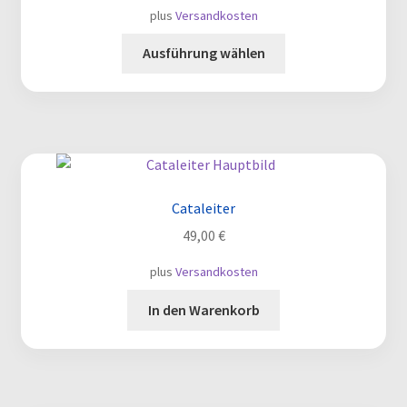
plus
Versandkosten
Dieses
Ausführung wählen
Produkt
weist
mehrere
Varianten
auf.
Die
Optionen
Cataleiter
können
49,00
€
auf
der
plus
Versandkosten
Produktseite
In den Warenkorb
gewählt
werden