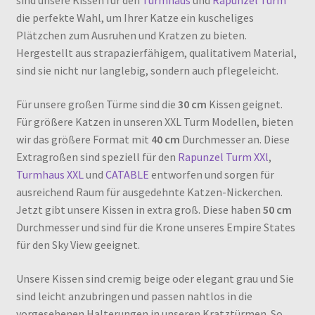
sind unsere Kissen für den
Turmhaus
und
Rapunzel Turm
die perfekte Wahl, um Ihrer Katze ein kuscheliges
Plätzchen zum Ausruhen und Kratzen zu bieten.
Hergestellt aus strapazierfähigem, qualitativem Material,
sind sie nicht nur langlebig, sondern auch pflegeleicht.
Für unsere großen Türme sind die
30 cm
Kissen geignet.
Für größere Katzen in unseren XXL Turm Modellen, bieten
wir das größere Format mit
40 cm
Durchmesser an. Diese
Extragroßen sind speziell für den
Rapunzel Turm XXl
,
Turmhaus XXL
und
CATABLE
entworfen und sorgen für
ausreichend Raum für ausgedehnte Katzen-Nickerchen.
Jetzt gibt unsere Kissen in extra groß. Diese haben
50 cm
Durchmesser und sind für die Krone unseres Empire States
für den Sky View geeignet.
Unsere Kissen sind cremig beige oder elegant grau und Sie
sind leicht anzubringen und passen nahtlos in die
vorgesehenen Halterungen in unseren Kratztürmen. So